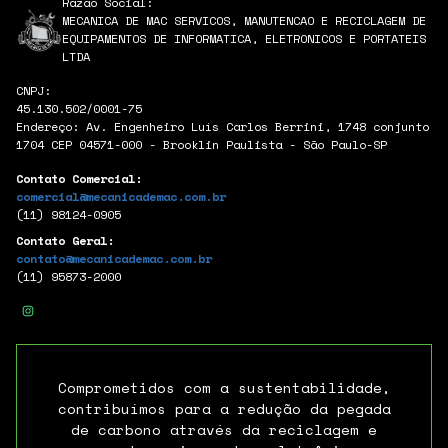
Razão Social:
MECANICA DE MAC SERVICOS, MANUTENCAO E RECICLAGEM DE
EQUIPAMENTOS DE INFORMATICA, ELETRONICOS E PORTATEIS
LTDA
CNPJ:
45.130.502/0001-75
Endereço: Av. Engenheiro Luís Carlos Berrini, 1748 conjunto
1704 CEP 04571-000 - Brooklin Paulista - São Paulo-SP
Contato Comercial:
comercial@mecanicademac.com.br
(11) 98124-0905
Contato Geral:
contato@mecanicademac.com.br
(11) 95873-2000
Comprometidos com a sustentabilidade,
contribuímos para a redução da pegada
de carbono através da reciclagem e