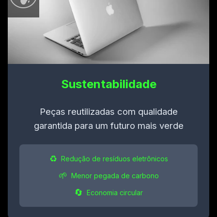
Sustentabilidade
Peças reutilizadas com qualidade
garantida para um futuro mais verde
♻️
Redução de resíduos eletrônicos
🌱
Menor pegada de carbono
🔄
Economia circular