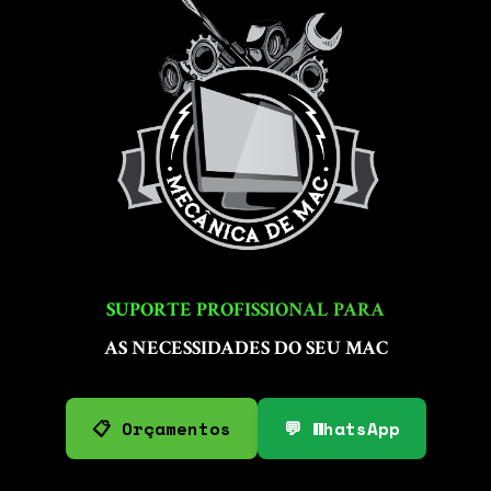
SUPORTE PROFISSIONAL PARA
AS NECESSIDADES DO SEU MAC
📋 Orçamentos
💬 WhatsApp