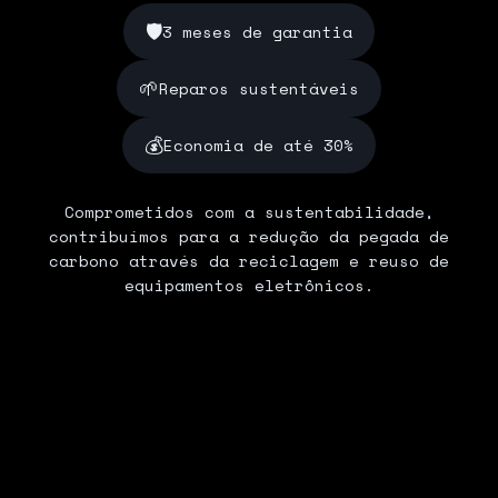
🛡️
3 meses de garantia
🌱
Reparos sustentáveis
💰
Economia de até 30%
Comprometidos com a sustentabilidade,
contribuímos para a redução da pegada de
carbono através da reciclagem e reuso de
equipamentos eletrônicos.