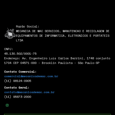
Razão Social:
MECANICA DE MAC SERVICOS, MANUTENCAO E RECICLAGEM DE
EQUIPAMENTOS DE INFORMATICA, ELETRONICOS E PORTATEIS
LTDA
CNPJ:
45.130.502/0001-75
Endereço: Av. Engenheiro Luís Carlos Berrini, 1748 conjunto
1704 CEP 04571-000 - Brooklin Paulista - São Paulo-SP
Contato Comercial:
comercial@mecanicademac.com.br
(11) 98124-0905
Contato Geral:
contato@mecanicademac.com.br
(11) 95873-2000